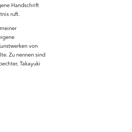
gene Handschrift
is ruft.
 meiner
eigene
Kunstwerken von
lte. Zu nennen sind
pechter, Takayuki