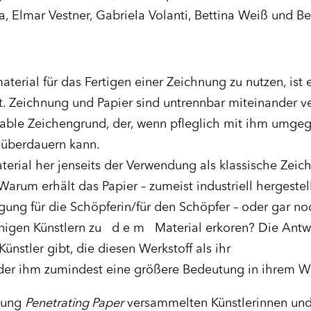
a, Elmar Vestner, Gabriela Volanti, Bettina Weiß und B
terial für das Fertigen einer Zeichnung zu nutzen, ist 
t. Zeichnung und Papier sind untrennbar miteinander ve
rtable Zeichengrund, der, wenn pfleglich mit ihm umge
überdauern kann.
erial her jenseits der Verwendung als klassische Zeic
arum erhält das Papier – zumeist industriell hergestell
ung für die Schöpferin/für den Schöpfer – oder gar no
nigen Künstlern zu d e m Material erkoren? Die Ant
 Künstler gibt, die diesen Werkstoff als ihr
oder ihm zumindest eine größere Bedeutung in ihrem 
llung
Penetrating Paper
versammelten Künstlerinnen und 