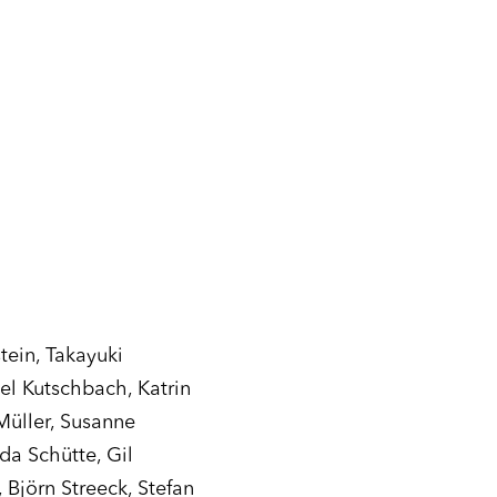
tein, Takayuki
l Kutschbach, Katrin
üller, Susanne
a Schütte, Gil
 Björn Streeck, Stefan