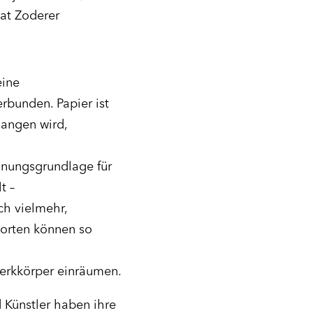
eat Zoderer
eine
rbunden. Papier ist
gangen wird,
hnungsgrundlage für
t –
ch vielmehr,
worten können so
Werkkörper einräumen.
Künstler haben ihre