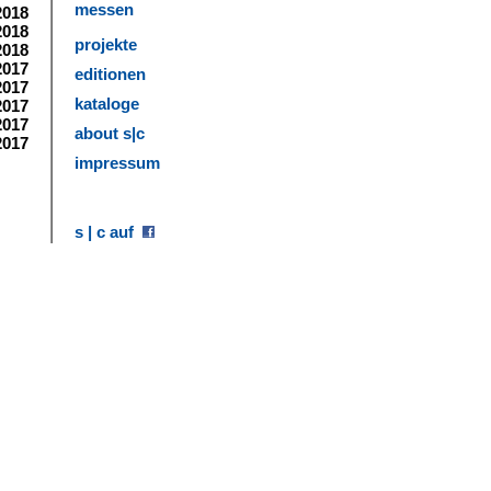
messen
2018
2018
projekte
2018
2017
editionen
2017
kataloge
2017
2017
about s|c
2017
impressum
stellung; Foto: Jürgen Baumann
s | c auf
den Preisen kontaktieren Sie bitte die Galerie.