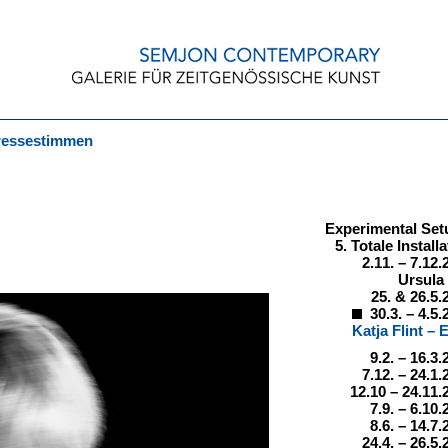
ressestimmen
Experimental Set
5. Totale Install
2.11. – 7.12.
Ursula
25. & 26.5.
30.3. – 4.5.
Katja Flint – 
9.2. – 16.3.
7.12. – 24.1.
12.10 – 24.11.
7.9. – 6.10.
8.6. – 14.7.
24.4. – 26.5.