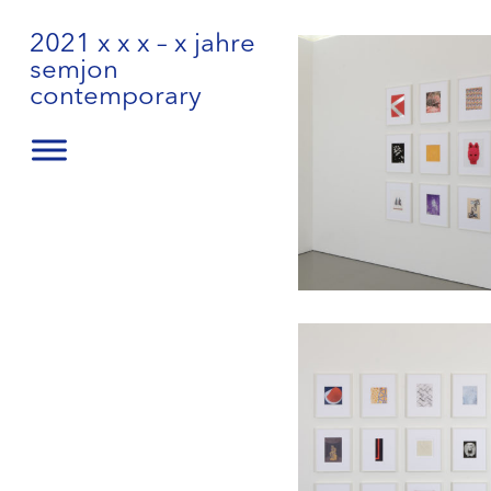
2021 x x x – x jahre
semjon
contemporary