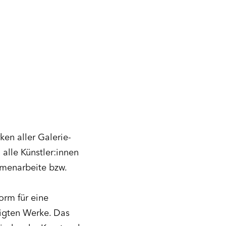
en aller Galerie-
alle Künstler:innen
mmenarbeite bzw.
orm für eine
zeigten Werke. Das