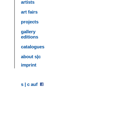
artists
art fairs
projects
gallery
editions
catalogues
about s|c
imprint
s | c auf