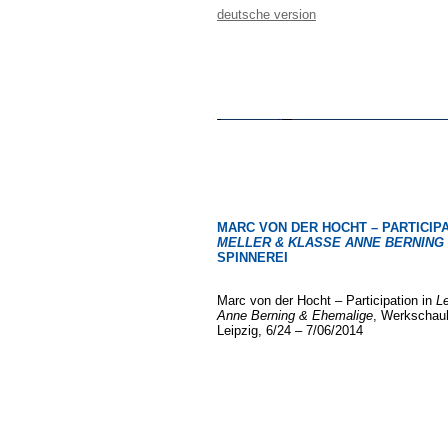
deutsche version
MARC VON DER HOCHT – PARTICIPA
MELLER & KLASSE ANNE BERNING
SPINNEREI
Marc von der Hocht – Participation in
L
Anne Berning & Ehemalige
, Werkschauh
Leipzig, 6/24 – 7/06/2014