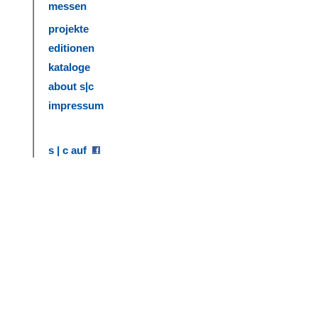
messen
projekte
editionen
kataloge
about s|c
impressum
s | c auf