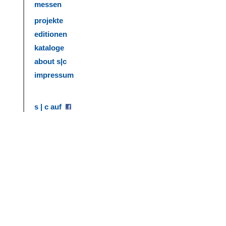
messen
projekte
editionen
kataloge
about s|c
impressum
s | c auf