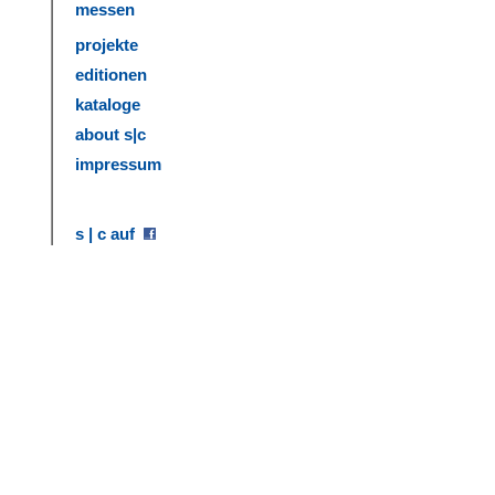
messen
projekte
editionen
kataloge
about s|c
impressum
s | c auf