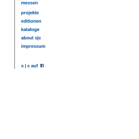
messen
projekte
editionen
kataloge
about s|c
impressum
s | c auf