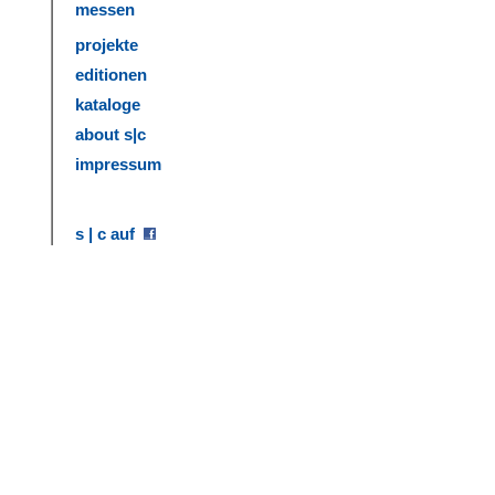
messen
projekte
editionen
kataloge
about s|c
impressum
s | c auf