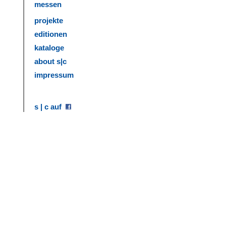
messen
projekte
editionen
kataloge
about s|c
impressum
s | c auf