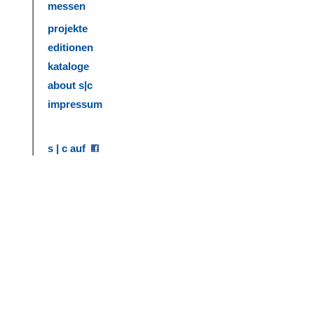
messen
projekte
editionen
kataloge
about s|c
impressum
s | c auf