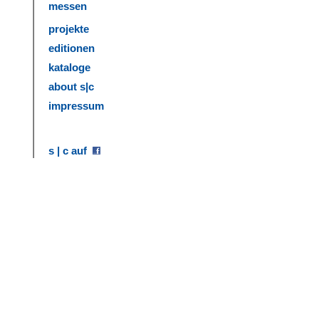
messen
projekte
editionen
kataloge
about s|c
impressum
s | c auf