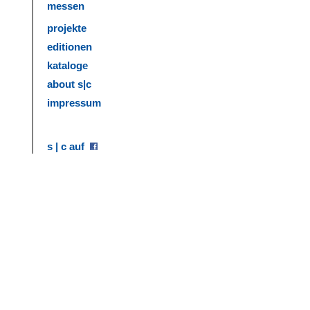
messen
projekte
editionen
kataloge
about s|c
impressum
s | c auf