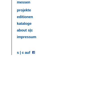
messen
projekte
editionen
kataloge
about s|c
impressum
s | c auf