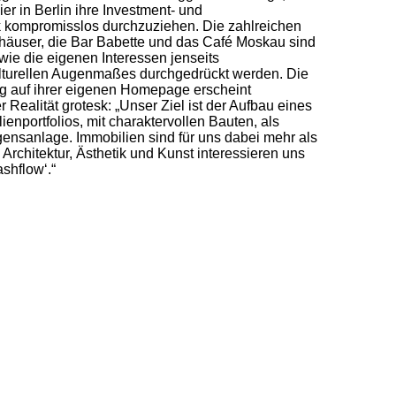
hier in Berlin ihre Investment- und
k kompromisslos durchzuziehen. Die zahlreichen
rhäuser, die Bar Babette und das Café Moskau sind
wie die eigenen Interessen jenseits
ulturellen Augenmaßes durchgedrückt werden. Die
g auf ihrer eigenen Homepage erscheint
Realität grotesk: „Unser Ziel ist der Aufbau eines
lienportfolios, mit charaktervollen Bauten, als
gensanlage. Immobilien sind für uns dabei mehr als
 Architektur, Ästhetik und Kunst interessieren uns
shflow‘.“