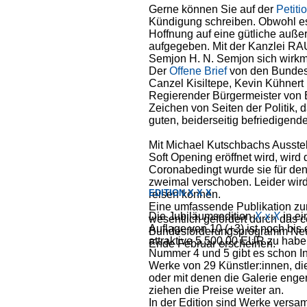
Gerne können Sie auf der
Petiti
Kündigung schreiben. Obwohl es 
Hoffnung auf eine gütliche außer
aufgegeben. Mit der Kanzlei RAU
Semjon H. N. Semjon sich wirkmä
Der
Offene Brief
von den Bundes
Canzel Kisiltepe, Kevin Kühnert
Regierender Bürgermeister von Be
Zeichen von Seiten der Politik
guten, beiderseitig befriedigend
Mit Michael Kutschbachs Ausstel
Soft Opening eröffnet wird, wird 
Coronabedingt wurde sie für den 
zweimal verschoben. Leider wird
EDITION X X X
reisen können.
Eine umfassende Publikation zur
Die Jubiläumsedition
X x X
in e
wesentlich gefördert durch das 
Auflage von 10 (+3) ist noch bis
Bundesförderungsprogramm Neusta
attraktive 5.500,00 EUR zu haben
Ende Februar erscheinen.
Nummer 4 und 5 gibt es schon In
Werke von 29 Künstler:innen, di
oder mit denen die Galerie eng
ziehen die Preise weiter an.
In der Edition sind Werke versa