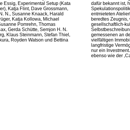
e Essig, Experimental Setup (Kata
dafür bekannt ist, 
r), Katja Flint, Dave Grossmann,
Spekulationspoliti
N. N., Susanne Knaack, Harald
entmieteten Atelie
üger, Katja Kollowa, Michael
beredtes Zeugnis, 
, Susanne Pomrehn, Thomas
gesellschaftlich-k
Sax, Gerda Schütte, Semjon H. N.
Selbstbeschreibun
rg, Klaus Steinmann, Stefan Thiel,
gemessenen an der 
ikura, Royden Watson und Bettina
vielfältigen Immobi
langfristige Vermö
nur ein Investment.
ebenso wie der ‚Ca