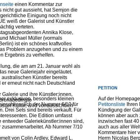
onseite
einen Kommentar zur
nicht gut aussieht, hat Semjon die
gerichtliche Einigung noch nicht
E weiß der Galerist und Künstler
chtig verteten.
tagsabgeordenten Annika Klose,
 und Michael Müller (vormals
rlin) ist ein schönes kraftvolles
, das Problem anzugehen und zu einem
en Ergebnis zu verhelfen.
lung, die am am 21. Januar wohl als
das neue Galeriejahr eingeläutet.
australischen Künstler bereits
 er erneut nicht nach Deutschland
PETITION
 Galerie und ihre Künstler:innen,
iner exklusiven, besonders kleinen
Auf der Homepage 
coronabedingte
 einschliesslich der Nummer 6/10 für
Petitonsliste
Ihren 
rt Kultur, wird vorraussichtlich
. Drei Sets sind bereits verkauft. Für
Kündigung der Gal
teressenten. Die Edition umfasst
können aber auch 
e entweder Galeriekünstler:innen sind,
inzwischen fast 40
er zusammenarbeitet. Ab Nummer 7/10
auch aus aller Wel
Kommentare hier ve
mmelt von Colin Ardley, Edward L.
Herrn Nicolas Berg