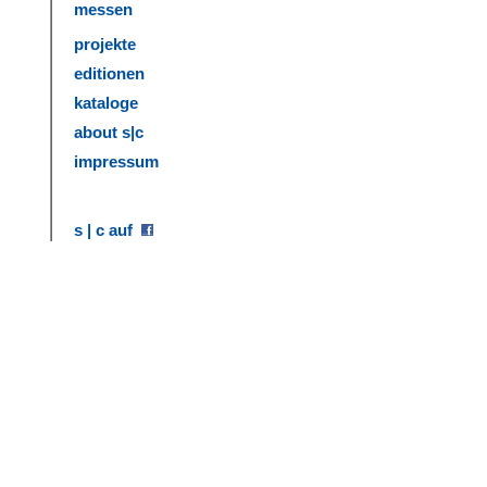
messen
projekte
editionen
kataloge
about s|c
impressum
s | c auf