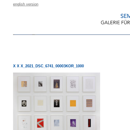
english version
X X X_2021_DSC_6741_00003KOR_1000