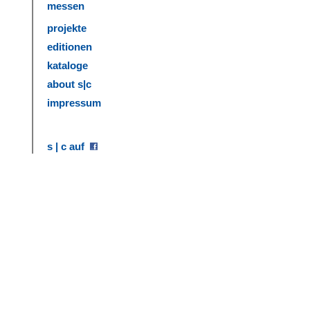
messen
projekte
editionen
kataloge
about s|c
impressum
s | c auf